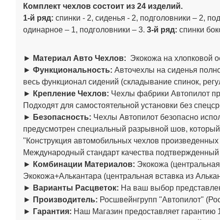
Комплект чехлов состоит из 24 изделий.
1-й ряд:
спинки - 2, сиденья - 2, подголовники – 2, по
одинарное – 1, подголовники – 3.
3-й ряд:
спинки бок
►
Материал Авто Чехлов:
Экокожа на хлопковой о
►
Функциональность:
Авточехлы на сиденья полно
весь функционал сидений (складывание спинок, регул
►
Крепление Чехлов:
Чехлы фабрики Автопилот пре
Подходят для самостоятельной установки без спецср
►
Безопасность:
Чехлы Автопилот безопасно испол
предусмотрен специальный разрывной шов, который
"Конструкция автомобильных чехлов произведенны
Международный стандарт качества подтвержденный
►
Комбинации Материалов:
Экокожа (центральная 
Экокожа+Алькантара (центральная вставка из Алькан
►
Варианты Расцветок:
На ваш выбор представлен
►
Производитель:
Росшвейнгрупп "Автопилот" (Рос
►
Гарантия:
Наш Магазин предоставляет гарантию 1