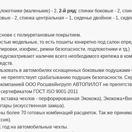
длокотники (маленькие) - 2.
2-й ряд:
спинки боковые - 2, спи
овые - 2, спинка центральная – 1, сиденье двойное - 1, сид
снове с полиуретановым покрытием.
стью модельные, то есть пошиты конкретно под салон опре
ировки, изофикс, ремни безопасности, подлокотники и тд.)
дусматривают наличие всего необходимого крепежа в компле
едств.
ьзовать в автомобилях оснащенных боковыми подушками бе
 не препятствует срабатыванию подушек безопасности. 
х компанией ООО Росшвейнгрупп АВТОПИЛОТ не препятству
 сертификатом ГОСТ ISO 9001-2011
вставка чехлов - перфорированная Экокожа), Экокожа+Вел
тары (искусственная замша).
ы более 70 готовых комбинаций расцветок. Так же приним
сия).
 год на автомобильные чехлы.