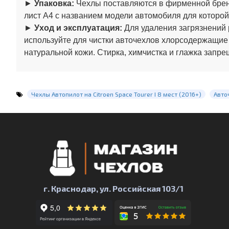
►
Упаковка:
Чехлы поставляются в фирменной бренд
лист А4 с названием модели автомобиля для которой
►
Уход и эксплуатация:
Для удаления загрязнений 
используйте для чистки авточехлов хлорсодержащие
натуральной кожи. Стирка, химчистка и глажка запре
Чехлы Автопилот на Citroen Space Tourer I 8 мест (2016+)
Авто
г. Краснодар, ул. Российская 103/1