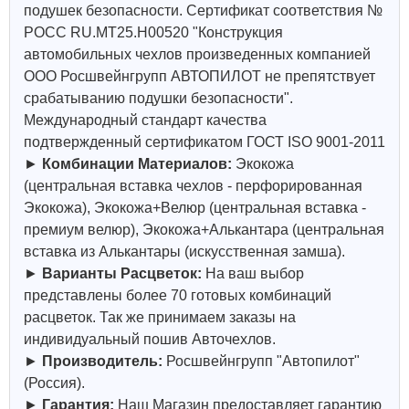
подушек безопасности. Сертификат соответствия №
РОСС RU.МТ25.Н00520 "Конструкция
автомобильных чехлов произведенных компанией
ООО Росшвейнгрупп АВТОПИЛОТ не препятствует
срабатыванию подушки безопасности".
Международный стандарт качества
подтвержденный сертификатом ГОСТ ISO 9001-2011
►
Комбинации Материалов:
Экокожа
(центральная вставка чехлов - перфорированная
Экокожа), Экокожа+Велюр (центральная вставка -
премиум велюр), Экокожа+Алькантара (центральная
вставка из Алькантары (искусственная замша).
►
Варианты Расцветок:
На ваш выбор
представлены более 70 готовых комбинаций
расцветок. Так же принимаем заказы на
индивидуальный пошив Авточехлов.
►
Производитель:
Росшвейнгрупп "Автопилот"
(Россия).
►
Гарантия:
Наш Магазин предоставляет гарантию