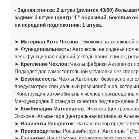
- Задняя спинка: 2 штуки (делится 40/60)
большая ч
задние: 3 штуки (центр "Г" образный, боковые о
на передний подлокотник: 1 штука.
►
Материал Авто Чехлов:
Экокожа на хлопковой о
►
Функциональность:
Авточехлы на сиденья полно
весь функционал сидений (складывание спинок, регул
►
Крепление Чехлов:
Чехлы фабрики Автопилот пре
Подходят для самостоятельной установки без спецср
►
Безопасность:
Чехлы Автопилот безопасно испол
предусмотрен специальный разрывной шов, который
"Конструкция автомобильных чехлов произведенны
Международный стандарт качества подтвержденный
►
Комбинации Материалов:
Экокожа (центральная 
Экокожа+Алькантара (центральная вставка из Алькан
►
Варианты Расцветок:
На ваш выбор представлен
►
Производитель:
Росшвейнгрупп "Автопилот" (Рос
►
Гарантия:
Наш Магазин предоставляет гарантию 1