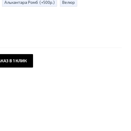
Алькантара Ромб
(+500р.)
Велюр
КАЗ В 1 КЛИК