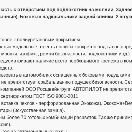
асть с отверстием под подлокотник на молнии, Заднее
бычные),
Боковые надкрыльники задней спинки: 2 штуки,
снове с полиуретановым покрытием.
стью модельные, то есть пошиты конкретно под салон опре
ировки, изофикс, ремни безопасности, подлокотники и тд.)
дусматривают наличие всего необходимого крепежа в компле
едств.
ьзовать в автомобилях оснащенных боковыми подушками бе
 не препятствует срабатыванию подушек безопасности. 
х компанией ООО Росшвейнгрупп АВТОПИЛОТ не препятству
 сертификатом ГОСТ ISO 9001-2011
вставка чехлов - перфорированная Экокожа), Экокожа+Вел
тары (искусственная замша).
ы более 70 готовых комбинаций расцветок. Так же приним
сия).
 год на автомобильные чехлы.