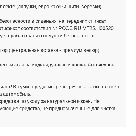
кте (липучки, евро крючки, нити, веревки).
зопасности в сиденьях, на передних спинках
Сертификат соответствия № РОСС RU.МТ25.Н00520
ет срабатыванию подушки безопасности".
юр (центральная вставка - премиум велюр),
аем заказы на индивидуальный пошив Авточехлов.
лот! В сумке предусмотрены ручки, а также вложен
а автомобиль.
средства по уходу за натуральной кожей.
Не
 моющие средства, не предназначенные для чистки