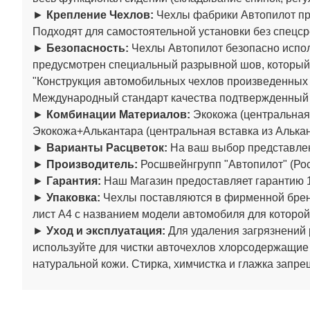
►
Крепление Чехлов:
Чехлы фабрики Автопилот пре
Подходят для самостоятельной установки без спецср
►
Безопасность:
Чехлы Автопилот безопасно испол
предусмотрен специальный разрывной шов, который
"Конструкция автомобильных чехлов произведенны
Международный стандарт качества подтвержденный
►
Комбинации Материалов:
Экокожа (центральная 
Экокожа+Алькантара (центральная вставка из Алькан
►
Варианты Расцветок:
На ваш выбор представлен
►
Производитель:
Росшвейнгрупп "Автопилот" (Рос
►
Гарантия:
Наш Магазин предоставляет гарантию 1
►
Упаковка:
Чехлы поставляются в фирменной бренд
лист А4 с названием модели автомобиля для которой
►
Уход и эксплуатация:
Для удаления загрязнений 
используйте для чистки авточехлов хлорсодержащие
натуральной кожи. Стирка, химчистка и глажка запре