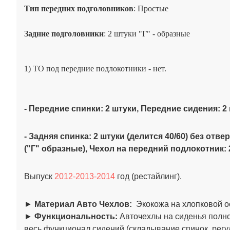
Тип передних подголовников
: Простые
Задние подголовники
: 2 штуки "Г" - образные
1) ТО под передние подлокотни
ки - нет.
- Передние спинки: 2 штуки, Передние сидения: 2
- Задняя спинка: 2 штуки (делится 40/60) без отв
("Г" образные), Чехол на передний подлокотник:
Выпуск
2012-2013-2014
год (рестайлинг).
►
Материал Авто Чехлов:
Экокожа на хлопковой о
►
Функциональность:
Авточехлы на сиденья полно
весь функционал сидений (складывание спинок, регул