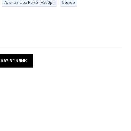
Алькантара Ромб
(+500р.)
Велюр
КАЗ В 1 КЛИК