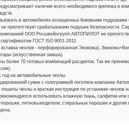
дусматривают наличие всего необходимого крепежа в компле
едств.
ьзовать в автомобилях оснащенных боковыми подушками бе
 не препятствует срабатыванию подушек безопасности. 
х компанией ООО Росшвейнгрупп АВТОПИЛОТ не препятству
 сертификатом ГОСТ ISO 9001-2011
вставка чехлов - перфорированная Экокожа), Экокожа+Вел
тары (искусственная замша).
ы более 70 готовых комбинаций расцветок. Так же приним
сия).
 год на автомобильные чехлы.
ированной сумке с голограммой логотипа компании Автопи
 пошиты чехлы и краткая инструкция по установке чехлов н
рекомендуется использовать влажную ткань, салфетки или 
 порошки, пятновыводители, стиральные порошки и другие
щена.