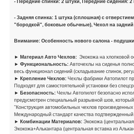
- Передние спинки: 2 штуки, Передние сидения: 2
- Задняя спинка: 1 штука (сплошная) с отверстие
"бородкой", боковые обычные),
Чехол на задний
Внимание: Особенность нового салона - подушки
►
Материал Авто Чехлов:
Экокожа на хлопковой о
►
Функциональность:
Авточехлы на сиденья полно
весь функционал сидений (складывание спинок, регул
►
Крепление Чехлов:
Чехлы фабрики Автопилот пре
Подходят для самостоятельной установки без спецср
►
Безопасность:
Чехлы Автопилот безопасно испол
предусмотрен специальный разрывной шов, который
"Конструкция автомобильных чехлов произведенны
Международный стандарт качества подтвержденный
►
Комбинации Материалов:
Экокожа (центральная 
Экокожа+Алькантара (центральная вставка из Алькан