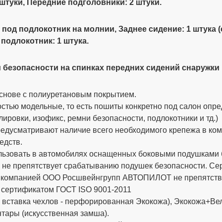
 штуки, Передние подголовники: 2 штуки.
м под подлокотник на молнии, Заднее сидение: 1 штука 
 подлокотник: 1 штука.
 безопасности на спинках передних сидений снаружки 
снове с полиуретановым покрытием.
стью модельные, то есть пошиты конкретно под салон опре
ировки, изофикс, ремни безопасности, подлокотники и тд.)
дусматривают наличие всего необходимого крепежа в компле
едств.
ьзовать в автомобилях оснащенных боковыми подушками бе
 не препятствует срабатыванию подушек безопасности. 
х компанией ООО Росшвейнгрупп АВТОПИЛОТ не препятству
 сертификатом ГОСТ ISO 9001-2011
вставка чехлов - перфорированная Экокожа), Экокожа+Вел
тары (искусственная замша).