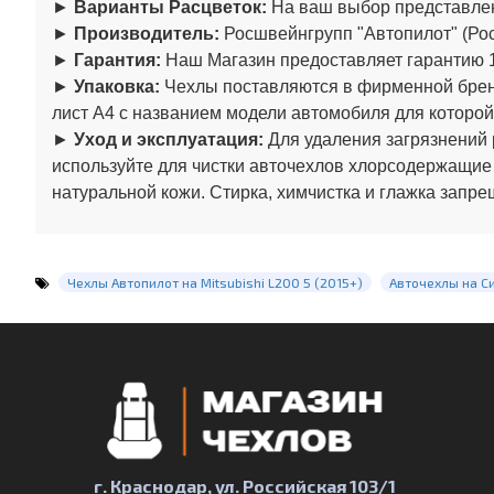
►
Варианты Расцветок:
На ваш выбор представлен
►
Производитель:
Росшвейнгрупп "Автопилот" (Рос
►
Гарантия:
Наш Магазин предоставляет гарантию 1
►
Упаковка:
Чехлы поставляются в фирменной бренд
лист А4 с названием модели автомобиля для которой
►
Уход и эксплуатация:
Для удаления загрязнений 
используйте для чистки авточехлов хлорсодержащие
натуральной кожи. Стирка, химчистка и глажка запре
Чехлы Автопилот на Mitsubishi L200 5 (2015+)
Авточехлы на С
г. Краснодар, ул. Российская 103/1