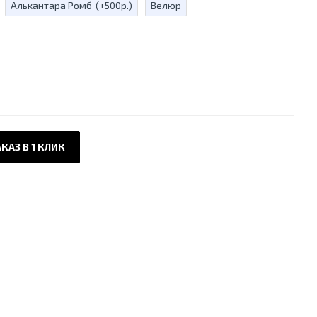
Алькантара Ромб
(+500р.)
Велюр
КАЗ В 1 КЛИК