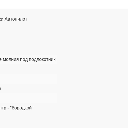
ики Автопилот
 молния под подлокотник
е
нтр - "бородкой"