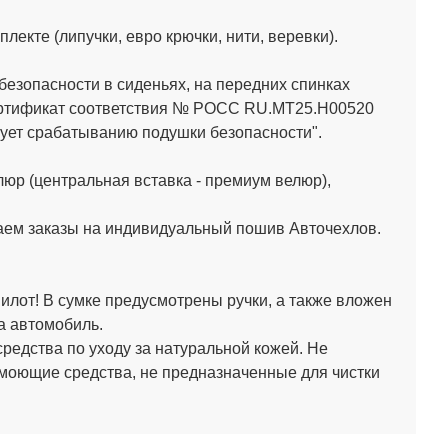
кте (липучки, евро крючки, нити, веревки).
зопасности в сиденьях, на передних спинках
Сертификат соответствия № РОСС RU.МТ25.Н00520
ет срабатыванию подушки безопасности".
юр (центральная вставка - премиум велюр),
аем заказы на индивидуальный пошив Авточехлов.
лот! В сумке предусмотрены ручки, а также вложен
а автомобиль.
средства по уходу за натуральной кожей.
Не
 моющие средства, не предназначенные для чистки