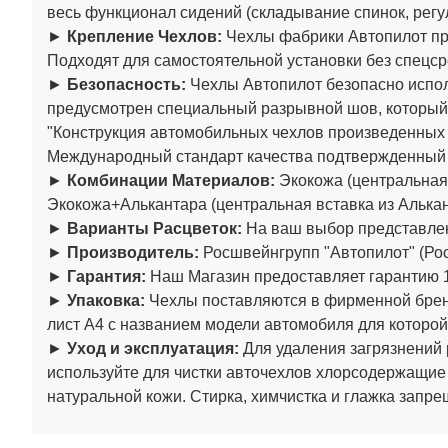
весь функционал сидений (складывание спинок, регул
►
Крепление Чехлов:
Чехлы фабрики Автопилот пре
Подходят для самостоятельной установки без спецср
►
Безопасность:
Чехлы Автопилот безопасно испол
предусмотрен специальный разрывной шов, который
"Конструкция автомобильных чехлов произведенны
Международный стандарт качества подтвержденный
►
Комбинации Материалов:
Экокожа (центральная 
Экокожа+Алькантара (центральная вставка из Алькан
►
Варианты Расцветок:
На ваш выбор представлен
►
Производитель:
Росшвейнгрупп "Автопилот" (Рос
►
Гарантия:
Наш Магазин предоставляет гарантию 1
►
Упаковка:
Чехлы поставляются в фирменной бренд
лист А4 с названием модели автомобиля для которой
►
Уход и эксплуатация:
Для удаления загрязнений 
используйте для чистки авточехлов хлорсодержащие
натуральной кожи. Стирка, химчистка и глажка запре