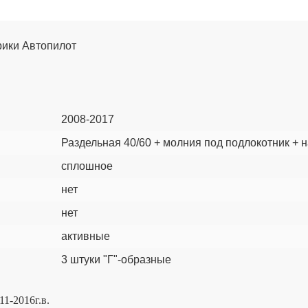
брики Автопилот
2008-2017
Раздельная 40/60 + молния под подлокотник + 
сплошное
нет
нет
активные
3 штуки "Г"-образные
1-2016г.в.