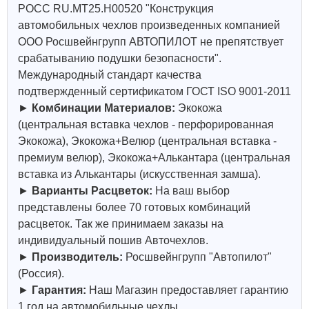
РОСС RU.МТ25.Н00520 "Конструкция
автомобильных чехлов произведенных компанией
ООО Росшвейнгрупп АВТОПИЛОТ не препятствует
срабатыванию подушки безопасности".
Международный стандарт качества
подтвержденный сертификатом ГОСТ ISO 9001-2011
►
Комбинации Материалов:
Экокожа
(центральная вставка чехлов - перфорированная
Экокожа), Экокожа+Велюр (центральная вставка -
премиум велюр), Экокожа+Алькантара (центральная
вставка из Алькантары (искусственная замша).
►
Варианты Расцветок:
На ваш выбор
представлены более 70 готовых комбинаций
расцветок. Так же принимаем заказы на
индивидуальный пошив Авточехлов.
►
Производитель:
Росшвейнгрупп "Автопилот"
(Россия).
►
Гарантия:
Наш Магазин предоставляет гарантию
1 год на автомобильные чехлы.