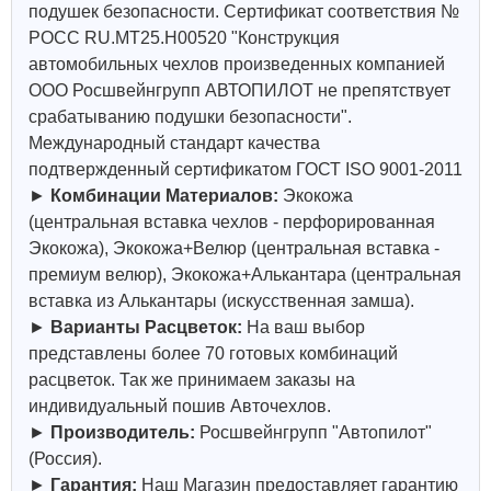
подушек безопасности. Сертификат соответствия №
РОСС RU.МТ25.Н00520 "Конструкция
автомобильных чехлов произведенных компанией
ООО Росшвейнгрупп АВТОПИЛОТ не препятствует
срабатыванию подушки безопасности".
Международный стандарт качества
подтвержденный сертификатом ГОСТ ISO 9001-2011
►
Комбинации Материалов:
Экокожа
(центральная вставка чехлов - перфорированная
Экокожа), Экокожа+Велюр (центральная вставка -
премиум велюр), Экокожа+Алькантара (центральная
вставка из Алькантары (искусственная замша).
►
Варианты Расцветок:
На ваш выбор
представлены более 70 готовых комбинаций
расцветок. Так же принимаем заказы на
индивидуальный пошив Авточехлов.
►
Производитель:
Росшвейнгрупп "Автопилот"
(Россия).
►
Гарантия:
Наш Магазин предоставляет гарантию