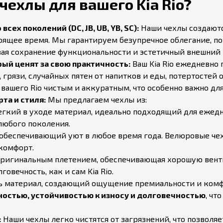
чехлы для вашего Kia Rio?
сех поколений (DC, JB, UB, YB, SC):
Наши чехлы создаются
стоящее время. Мы гарантируем безупречное облегание, 
я сохранение функциональности и эстетичный внешний в
рый ценят за свою практичность:
Ваш Kia Rio ежедневно 
грязи, случайных пятен от напитков и еды, потертостей 
 вашего Rio чистым и аккуратным, что особенно важно дл
та и стиля:
Мы предлагаем чехлы из:
гкий в уходе материал, идеально подходящий для ежедн
любого поколения.
обеспечивающий уют в любое время года. Велюровые чех
 комфорт.
 оригинальным плетением, обеспечивающая хорошую вент
овечность, как и сам Kia Rio.
 материал, создающий ощущение премиальности и комфор
остью, устойчивостью к износу и долговечностью
, чт
:
Наши чехлы легко чистятся от загрязнений, что позволя