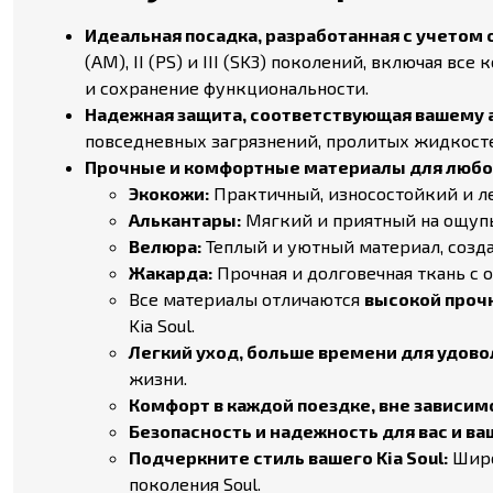
Идеальная посадка, разработанная с учетом 
(AM), II (PS) и III (SK3) поколений, включая 
и сохранение функциональности.
Надежная защита, соответствующая вашему а
повседневных загрязнений, пролитых жидкостей
Прочные и комфортные материалы для любог
Экокожи:
Практичный, износостойкий и ле
Алькантары:
Мягкий и приятный на ощупь 
Велюра:
Теплый и уютный материал, созда
Жакарда:
Прочная и долговечная ткань с
Все материалы отличаются
высокой прочн
Kia Soul.
Легкий уход, больше времени для удовол
жизни.
Комфорт в каждой поездке, вне зависим
Безопасность и надежность для вас и ва
Подчеркните стиль вашего Kia Soul:
Широ
поколения Soul.