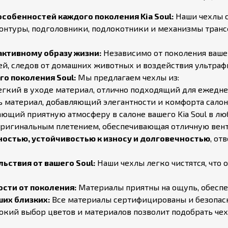
особенностей каждого поколения Kia Soul:
Наши чехлы со
все контуры, подголовники, подлокотники и механизмы тра
ктивному образу жизни:
Независимо от поколения вашег
, следов от домашних животных и воздействия ультрафио
о поколения Soul:
Мы предлагаем чехлы из:
гкий в уходе материал, отлично подходящий для ежеднев
материал, добавляющий элегантности и комфорта салону 
ющий приятную атмосферу в салоне вашего Kia Soul в лю
 оригинальным плетением, обеспечивающая отличную вен
остью, устойчивостью к износу и долговечностью
, от
ьствия от вашего Soul:
Наши чехлы легко чистятся, что 
ости от поколения:
Материалы приятны на ощупь, обеспе
ших близких:
Все материалы сертифицированы и безопасн
кий выбор цветов и материалов позволит подобрать чех