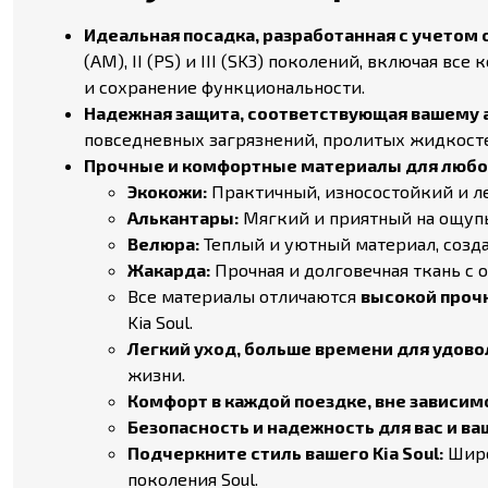
Идеальная посадка, разработанная с учетом 
(AM), II (PS) и III (SK3) поколений, включая 
и сохранение функциональности.
Надежная защита, соответствующая вашему а
повседневных загрязнений, пролитых жидкостей
Прочные и комфортные материалы для любог
Экокожи:
Практичный, износостойкий и ле
Алькантары:
Мягкий и приятный на ощупь 
Велюра:
Теплый и уютный материал, созда
Жакарда:
Прочная и долговечная ткань с
Все материалы отличаются
высокой прочн
Kia Soul.
Легкий уход, больше времени для удовол
жизни.
Комфорт в каждой поездке, вне зависим
Безопасность и надежность для вас и ва
Подчеркните стиль вашего Kia Soul:
Широ
поколения Soul.