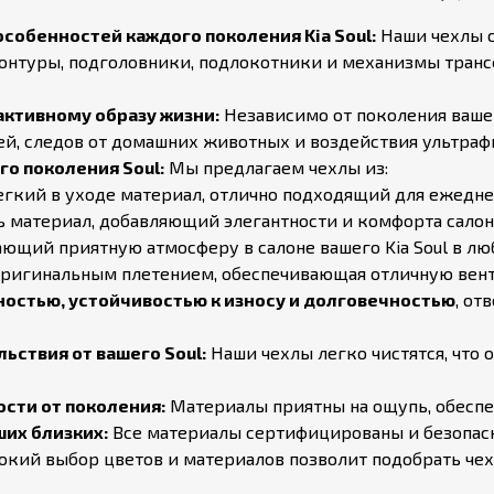
особенностей каждого поколения Kia Soul:
Наши чехлы со
все контуры, подголовники, подлокотники и механизмы тра
ктивному образу жизни:
Независимо от поколения вашег
, следов от домашних животных и воздействия ультрафио
о поколения Soul:
Мы предлагаем чехлы из:
гкий в уходе материал, отлично подходящий для ежеднев
материал, добавляющий элегантности и комфорта салону 
ющий приятную атмосферу в салоне вашего Kia Soul в лю
 оригинальным плетением, обеспечивающая отличную вен
остью, устойчивостью к износу и долговечностью
, от
ьствия от вашего Soul:
Наши чехлы легко чистятся, что 
ости от поколения:
Материалы приятны на ощупь, обеспе
ших близких:
Все материалы сертифицированы и безопасн
кий выбор цветов и материалов позволит подобрать чех