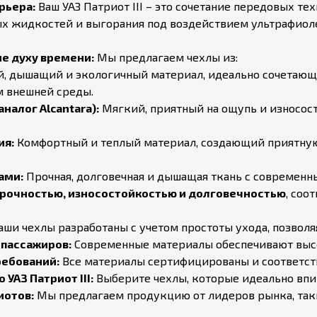
рьера:
Ваш УАЗ Патриот III – это сочетание передовых т
тых жидкостей и выгорания под воздействием ультрафиоле
е духу времени:
Мы предлагаем чехлы из:
, дышащий и экологичный материал, идеально сочетающи
м внешней среды.
налог Alcantara):
Мягкий, приятный на ощупь и износос
ия:
Комфортный и теплый материал, создающий приятную
ами:
Прочная, долговечная и дышащая ткань с современн
рочностью, износостойкостью и долговечностью
, соо
ши чехлы разработаны с учетом простоты ухода, позволя
пассажиров:
Современные материалы обеспечивают высо
ребований:
Все материалы сертифицированы и соответст
УАЗ Патриот III:
Выберите чехлы, которые идеально впиш
иотов:
Мы предлагаем продукцию от лидеров рынка, таких