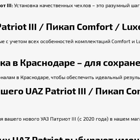
 III:
Установка качественных чехлов – это разумный шаг
riot III / Пикап Comfort / Luxe 
е с учетом всех особенностей комплектаций Comfort и L
а в Краснодаре – для сохране
алам в Краснодаре, чтобы обеспечить идеальный результ
го UAZ Patriot III / Пикап Co
я вашего нового УАЗ Патриот III (с 2020 года) в нашем м
 UAZ Patriot выбирают именн