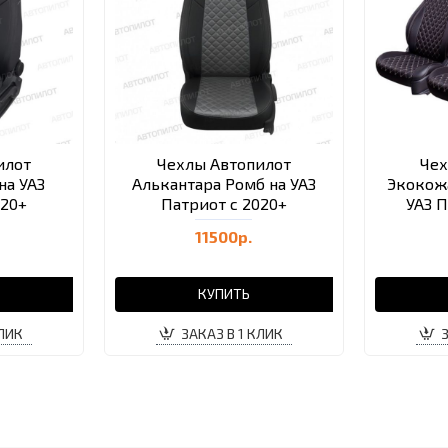
илот
Чехлы Автопилот
Че
на УАЗ
Алькантара Ромб на УАЗ
Экокож
020+
Патриот с 2020+
УАЗ П
11500р.
КУПИТЬ
КЛИК
ЗАКАЗ В 1 КЛИК