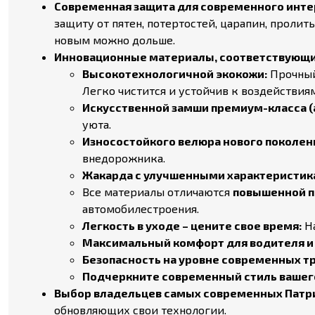
Современная защита для современного инте
защиту от пятен, потертостей, царапин, проли
новым можно дольше.
Инновационные материалы, соответствующи
Высокотехнологичной экокожи:
Прочный
Легко чистится и устойчив к воздействия
Искусственной замши премиум-класса (а
уюта.
Износостойкого велюра нового поколен
внедорожника.
Жакарда с улучшенными характеристик
Все материалы отличаются
повышенной п
автомобилестроения.
Легкость в уходе – цените свое время:
На
Максимальный комфорт для водителя и 
Безопасность на уровне современных т
Подчеркните современный стиль вашего 
Выбор владельцев самых современных Патр
обновляющих свои технологии.