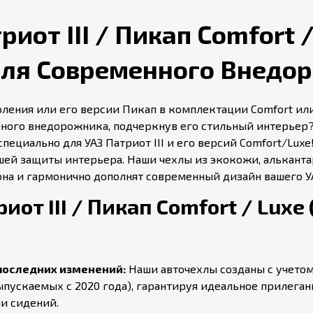
иот III / Пикап Comfort /
для Современного Внедо
оления или его версии Пикап в комплектации Comfort или
ного внедорожника, подчеркнув его стильный интерьер?
специально для УАЗ Патриот III и его версий Comfort/Lu
шей защиты интерьера. Наши чехлы из экокожи, алькант
она и гармонично дополнят современный дизайн вашего УАЗ
от III / Пикап Comfort / Luxe
 последних изменений:
Наши авточехлы созданы с учетом
ыпускаемых с 2020 года), гарантируя идеальное прилеган
и сидений.